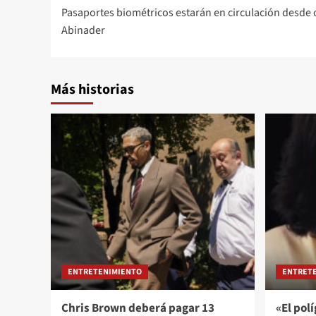
Pasaportes biométricos estarán en circulación desde 
Abinader
Más historias
ENTRETENIMIENTO
ENTRET
Chris Brown deberá pagar 13
«El pol