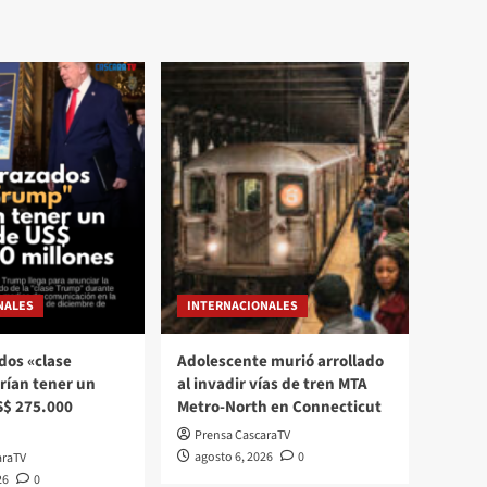
NALES
INTERNACIONALES
dos «clase
Adolescente murió arrollado
rían tener un
al invadir vías de tren MTA
S$ 275.000
Metro-North en Connecticut
Prensa CascaraTV
agosto 6, 2026
0
araTV
26
0