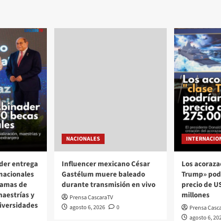
NACIONALES
INTERNACIO
der entrega
Influencer mexicano César
Los acoraza
nacionales
Gastélum muere baleado
Trump» pod
ramas de
durante transmisión en vivo
precio de U
maestrías y
millones
Prensa CascaraTV
iversidades
agosto 6, 2026
0
Prensa Casc
agosto 6, 20