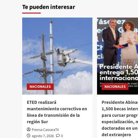
Te pueden interesar
NACIONALES
NACIONALES
ETED realizará
Presidente Abina
mantenimiento correctivo en
1,500 becas inter
línea de transmisión de la
para cursar prog
región Sur
especialización, 
doctorados en un
Prensa CascaraTV
del extranjero
agosto 7, 2026
0