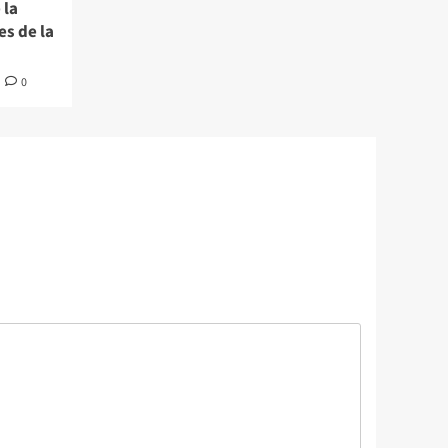
 la
s de la
0