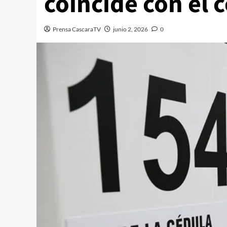
coincide con el
Prensa CascaraTV
junio 2, 2026
0