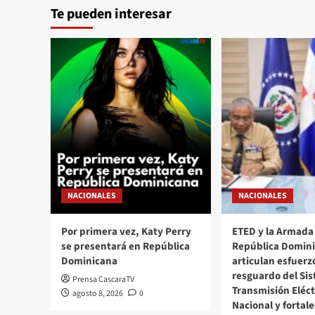
Te pueden interesar
NACIONALES
NACIONALES
Por primera vez, Katy Perry
ETED y la Armada
se presentará en República
República Domin
Dominicana
articulan esfuerz
resguardo del Si
Prensa CascaraTV
Transmisión Eléct
agosto 8, 2026
0
Nacional y fortal