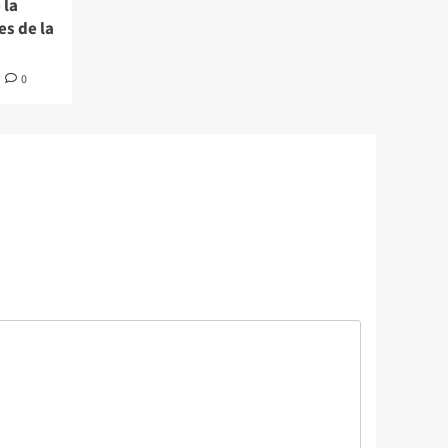
 la
s de la
0