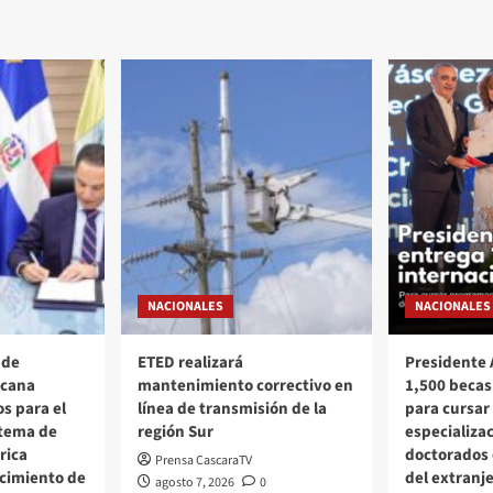
NACIONALES
NACIONALES
 de
ETED realizará
Presidente 
icana
mantenimiento correctivo en
1,500 becas
os para el
línea de transmisión de la
para cursar
stema de
región Sur
especializa
rica
doctorados 
Prensa CascaraTV
ecimiento de
del extranj
agosto 7, 2026
0